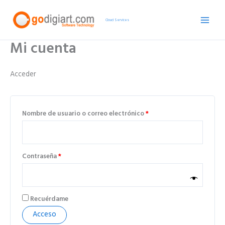
Ir
Obligatorio
Obligatorio
Obligatorio
Obligatorio
al
Cloud Services
contenido
Mi cuenta
Acceder
Nombre de usuario o correo electrónico
*
Contraseña
*
Recuérdame
Acceso